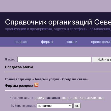
Справочник организаций Севе
организации и предприятия, адреса и телефоны, объявления
главная
фирмы
статьи
пресс-рел
Я ищу:
Средства связи
Главная страница
Товары и услуги
Средства связи
Фирмы раздела
Сортировать по:
городу
названию
цене
e-mail
дате добавления
Выберите регион: