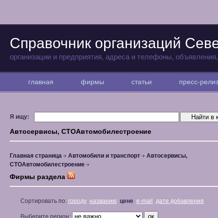
Справочник организаций Севе
организации и предприятия, адреса и телефоны, объявления
главная
фирмы
статьи
пресс-рел
Я ищу:
Автосервисы, СТОАвтомобилестроение
Главная страница
Автомобили и транспорт
Автосервисы,
СТОАвтомобилестроение
Фирмы раздела
Сортировать по:
городу
названию
цене
e-mail
дате добавления
Выберите регион: