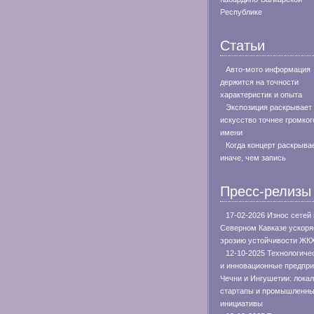
Республике
Статьи
Авто-мото информация
держится на точности
характеристик и опыта
Экспозиция раскрывает
искусство точнее громког
имени
Когда концерт раскрыва
иначе, чем запись
Пресс-релизы
17-02-2026 Износ сетей
Северном Кавказе ускоря
эрозию устойчивости ЖК
12-10-2025 Технологиче
и инновационные предпри
Чечни и Ингушетии: лока
стартапы и промышленн
инициативы