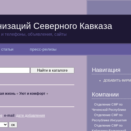
низаций Северного Кавказа
а и телефоны, объявления, сайты
статьи
пресс-релизы
Навигация
ДОБАВИТЬ ФИРМ
Компании
ая жизнь
Уют и комфорт
Отделение СФР по
Чеченской Республике
Отделение СФР по
не
e-mail
дате добавления
Республике Ингушетия
Отделение СФР по
Кабардино-Балкарской