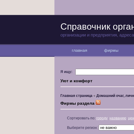
Справочник орга
организации и предприятия, адрес
главная
фирмы
Я ищу:
Уют и комфорт
Главная страница
Домашний очаг, личн
Фирмы раздела
Сортировать по:
городу
названию
це
Выберите регион: