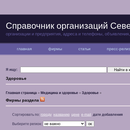
Справочник организаций Севе
организации и предприятия, адреса и телефоны, объявления
главная
фирмы
статьи
пресс-рел
Я ищу:
Здоровье
Главная страница
Медицина и здоровье
Здоровье
Фирмы раздела
Сортировать по:
городу
названию
цене
e-mail
дате добавления
Выберите регион: