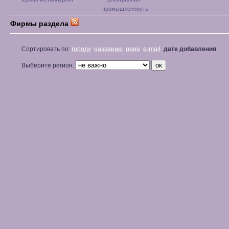
промышленность
Фирмы раздела
Сортировать по:
городу
названию
цене
e-mail
дате добавления
Выберите регион: