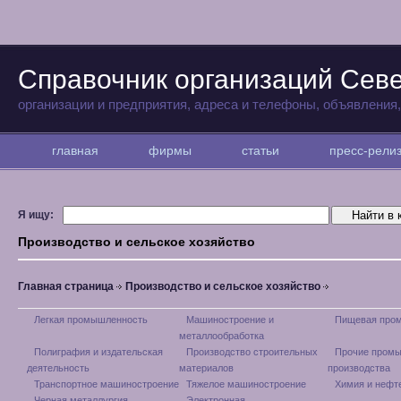
Справочник организаций Севе
организации и предприятия, адреса и телефоны, объявления
главная
фирмы
статьи
пресс-рел
Я ищу:
Производство и сельское хозяйство
Главная страница
Производство и сельское хозяйство
Легкая промышленность
Машиностроение и
Пищевая про
металлообработка
Полиграфия и издательская
Производство строительных
Прочие пром
деятельность
материалов
производства
Транспортное машиностроение
Тяжелое машиностроение
Химия и нефт
Черная металлургия
Электронная