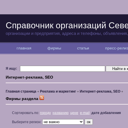
Справочник организаций Севе
организации и предприятия, адреса и телефоны, объявления
главная
фирмы
статьи
пресс-рел
Я ищу:
Интернет-реклама, SEO
Главная страница
Реклама и маркетинг
Интернет-реклама, SEO
Фирмы раздела
Сортировать по:
городу
названию
цене
e-mail
дате добавления
Выберите регион: