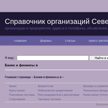
Справочник организаций Севе
организации и предприятия, адреса и телефоны, объявления
главная
фирмы
статьи
пресс-рел
Я ищу:
Банки и финансы в
Главная страница
Банки и финансы в
Банки
Банкротство
Брокеры и управле
Курсы валют
Небанковское кредитование
Пенсионные фонды
Платежные системы
Реестродержатели и депозитарии
Рынок валют (Forex
Страхование
Торговые системы
Выберите