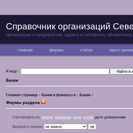
Справочник организаций Севе
организации и предприятия, адреса и телефоны, объявления
главная
фирмы
статьи
пресс-рел
Я ищу:
Банки
Главная страница
Банки и финансы в
Банки
Фирмы раздела
Сортировать по:
городу
названию
цене
e-mail
дате добавления
Выберите регион: